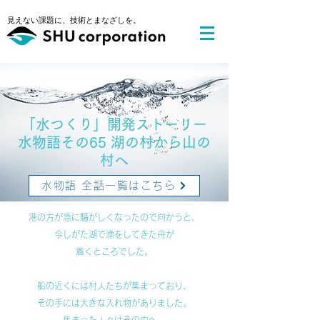
​見えない課題に、技術とまなざしを。
​「水つくり」開発ストーリー
水物語その65 湖の村から山の
村へ
水物語 全話一覧はこちら
港の方が急に騒がしくなったので向かうと、
今しがた湖で漁をしてきた舟が
着くところでした。
船の近くには村人たちが集まっており、
その手には大きな入れ物がありました。