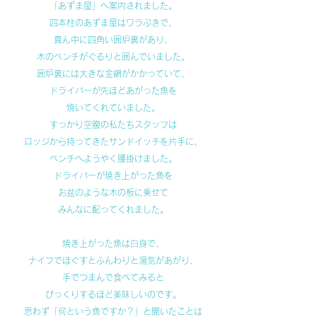
「あずま屋」へ案内されました。
四本柱のあずま屋はワラぶきで、
真ん中に四角い囲炉裏があり、
木のベンチがぐるりと囲んでいました。
囲炉裏には大きな金網がかかっていて、
ドライバーが先ほどあがった魚を
焼いてくれていました。
すっかり空腹の私たちスタッフは
ロッジから持ってきたサンドイッチを片手に、
ベンチへようやく腰掛けました。
ドライバーが焼き上がった魚を
お盆のような木の板に乗せて
みんなに配ってくれました。
焼き上がった魚は白身で、
ナイフでほぐすとふんわりと湯気があがり、
手でつまんで食べてみると
びっくりするほど美味しいのです。
思わず「何という魚ですか？」と聞いたことは