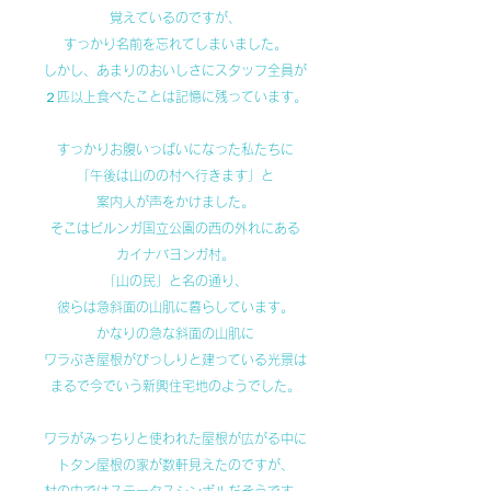
覚えているのですが、
すっかり名前を忘れてしまいました。
しかし、あまりのおいしさにスタッフ全員が
２匹以上食べたことは記憶に残っています。
すっかりお腹いっぱいになった私たちに
「午後は山のの村へ行きます」と
案内人が声をかけました。
そこはビルンガ国立公園の西の外れにある
カイナバヨンガ村。
「山の民」と名の通り、
彼らは急斜面の山肌に暮らしています。
かなりの急な斜面の山肌に
ワラぶき屋根がびっしりと建っている光景は
まるで今でいう新興住宅地のようでした。
ワラがみっちりと使われた屋根が広がる中に
トタン屋根の家が数軒見えたのですが、