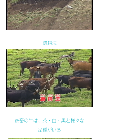
蹄耕法
家畜の牛は、茶・白・黒と様々な
品種がいる