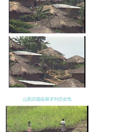
山肌の畑を耕す村の女性