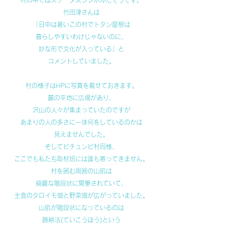
村の中ではステータスシンボルだそうです。
竹田津さんは
「日中は暑いこの村でトタン屋根は
暮らしやすいわけじゃないのに、
妙な形で文化が入っている」と
コメントしていました。
村の様子はHPに写真を載せておきます。
麓の平地に広場があり、
沢山の人々が集まっていたのですが
あまりの人の多さに一体何をしているのかは
見えませんでした。
そしてビチュンビ村同様、
ここでも私たち取材班には誰も寄ってきません。
村を囲む周囲の山肌は
綺麗な階段状に開墾されていて、
主食のタロイモ畑と野菜畑が広がっていました。
山肌が階段状になっているのは
蹄耕法(ていこうほう)という