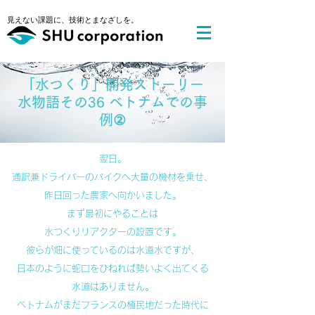
​見えない課題に、技術とまなざしを。
​「水つくり」開発ストーリー
水物語その36 ベトナムでの事
例②
翌日。
通訳兼ドライバーのバイクへ大量の機材を乗せ、
昨日回った農家へ向かいました。
まず最初にやることは
水つくりリアクターの設置です。
彼らが畑に使っているのは水道水ですが、
日本のように蛇口をひねれば勢いよく出てくる
水道はありません。
ベトナムがまだフランスの植民地だった時代に