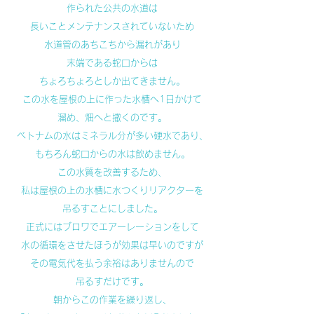
作られた公共の水道は
長いことメンテナンスされていないため
水道管のあちこちから漏れがあり
末端である蛇口からは
ちょろちょろとしか出てきません。
この水を屋根の上に作った水槽へ1日かけて
溜め、畑へと撒くのです。
ベトナムの水はミネラル分が多い硬水であり、
もちろん蛇口からの水は飲めません。
この水質を改善するため、
私は屋根の上の水槽に水つくりリアクターを
吊るすことにしました。
正式にはブロワでエアーレーションをして
水の循環をさせたほうが効果は早いのですが
その電気代を払う余裕はありませんので
吊るすだけです。
朝からこの作業を繰り返し、