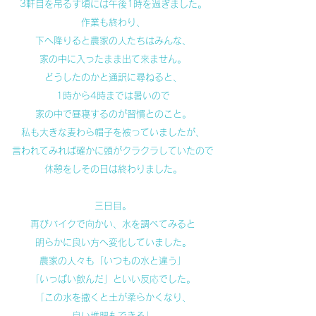
3軒目を吊るす頃には午後1時を過ぎました。
作業も終わり、
下へ降りると農家の人たちはみんな、
家の中に入ったまま出て来ません。
どうしたのかと通訳に尋ねると、
1時から4時までは暑いので
家の中で昼寝するのが習慣とのこと。
私も大きな麦わら帽子を被っていましたが、
言われてみれば確かに頭がクラクラしていたので
休憩をしその日は終わりました。
三日目。
再びバイクで向かい、水を調べてみると
明らかに良い方へ変化していました。
農家の人々も「いつもの水と違う」
「いっぱい飲んだ」といい反応でした。
「この水を撒くと土が柔らかくなり、
良い堆肥もできる」