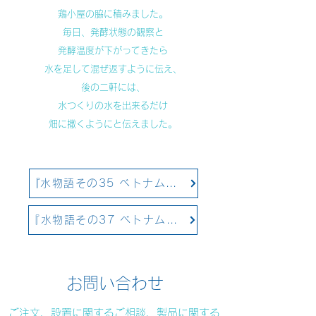
鶏小屋の脇に積みました。
毎日、発酵状態の観察と
発酵温度が下がってきたら
水を足して混ぜ返すように伝え、
後の二軒には、
水つくりの水を出来るだけ
畑に撒くようにと伝えました。
​​『水物語その35 ベトナムでの事例①』に戻る
『水物語その37 ベトナムでの事例③』に続く
お問い合わせ
​​ご注文、設置に関するご相談、製品に関する