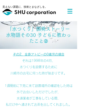
​見えない課題に、技術とまなざしを。
​「水つくり」開発ストーリー
水物語その30 子どもに教わっ
たこと②
その2，全身アトピーの0歳児の場合
それは1998年の4月、
水つくりを設置するために
川崎市のお宅に伺った時が始まりです。
1週間前に下見に来て設置場所の確認をした時は
外でお会いしただけでしたが、
水道業者が工事をしている間、
私だけ中へ通されてお茶を出してくれました。