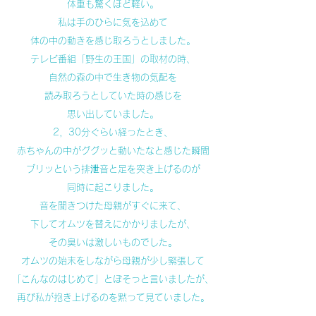
体重も驚くほど軽い。
私は手のひらに気を込めて
体の中の動きを感じ取ろうとしました。
テレビ番組「野生の王国」の取材の時、
自然の森の中で生き物の気配を
読み取ろうとしていた時の感じを
思い出していました。
2，30分ぐらい経ったとき、
赤ちゃんの中がググッと動いたなと感じた瞬間
ブリッという排泄音と足を突き上げるのが
同時に起こりました。
音を聞きつけた母親がすぐに来て、
下してオムツを替えにかかりましたが、
その臭いは激しいものでした。
オムツの始末をしながら母親が少し緊張して
「こんなのはじめて」とぼそっと言いましたが、
再び私が抱き上げるのを黙って見ていました。