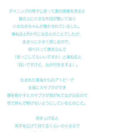
ダイニングの椅子に座って奥の部屋を見ると
畳の上に小さな布団が敷いてあり
小さな赤ちゃんが寝かされていました。
尋ねると6か月になるとのことでしたが、
あまりに小さく感じるので、
傍へ行って覗き込んで
「抱っこしてもいいですか」と尋ねると
「良いですけど、血が付きますよ」。
生まれた直後からのアトピーで
全身にカサブタができ
顔を動かすとカサブタが剥がれて血が出るので
枕で挟んで動けないようにしているとのこと。
抱き上げると
両手を広げて持てるくらいの小ささで