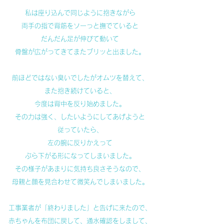
私は座り込んで同じように抱きながら
両手の指で背筋をソーっと撫でていると
だんだん足が伸びて動いて
骨盤が広がってきてまたブリッと出ました。
前ほどではない臭いでしたがオムツを替えて、
また抱き続けていると、
今度は背中を反り始めました。
その力は強く、したいようにしてあげようと
従っていたら、
左の腕に反りかえって
ぶら下がる形になってしまいました。
その様子があまりに気持ち良さそうなので、
母親と顔を見合わせて微笑んでしまいました。
工事業者が「終わりました」と告げに来たので、
赤ちゃんを布団に戻して、通水確認をしまして、