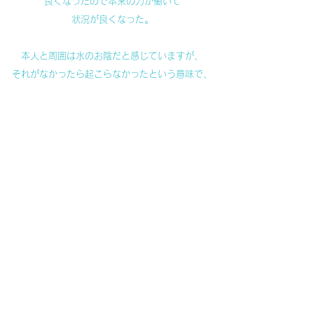
良くなったので本来の力が働いて
状況が良くなった。
本人と周囲は水のお陰だと感じていますが、
それがなかったら起こらなかったという意味で、
本質はいのちの力と本人の意欲だと思います。
​​『水物語その29 子どもに教わったこと①』に戻る
『水物語 30 森は海の恋人』に続く
お問い合わせ
​​ご注文、設置に関するご相談、製品に関する
ご質問など、お気軽にお問合せください。