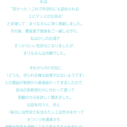
私は、
”良かった！これで科学的にも認められる
エビデンスが出来る”
と安堵して、まりなさんに深く感謝しました。
その後、蕎麦屋で昼食をご一緒しながら、
私は少しのお酒で
すっかりいい気持ちになりましたが、
まりなさんは冷静でした。
それから3か月目に
「どうも、仰られる様な結果が出ないようです」
との電話が教授から直接掛かってきましたので、
担当の助教授の方に代わって貰って
実験の方法を詳しく聞きました。
お話を伺うと、何と、
「純水に自然成分を加えた人工自然水を作って
水つくりを通過させ、
硝酸体窒素を過剰に入れて析出するかを見たが、