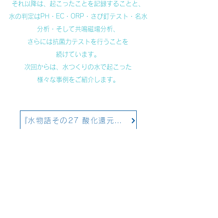
それ以降は、起こったことを記録することと、
水の判定はPH・EC・ORP・さび釘テスト・名水
分析・そして共鳴磁場分析、
さらには抗菌力テストを行うことを
続けています。
次回からは、水つくりの水で起こった
様々な事例をご紹介します。
​​『水物語その27 酸化還元電位』に戻る
​​『水物語その29 子どもに教わったこと①』へ続く
お問い合わせ
​​ご注文、設置に関するご相談、製品に関する