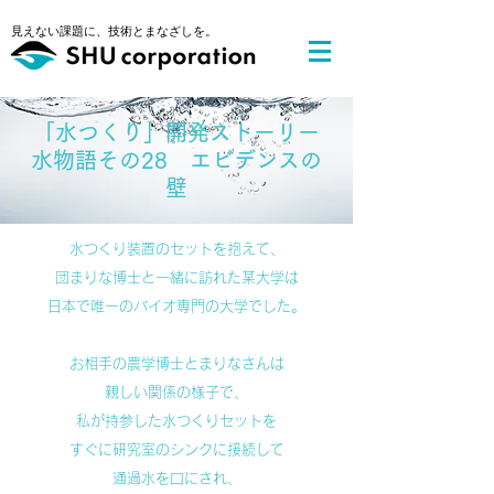
​見えない課題に、技術とまなざしを。
​「水つくり」開発ストーリー
水物語その28 エビデンスの
壁
水つくり装置のセットを抱えて、
団まりな博士と一緒に訪れた某大学は
日本で唯一のバイオ専門の大学でした。
お相手の農学博士とまりなさんは
親しい関係の様子で、
私が持参した水つくりセットを
すぐに研究室のシンクに接続して
通過水を口にされ、